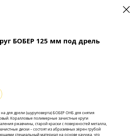
руг БОБЕР 125 мм под дрель
а для дрели (шуруповерта) БОБЕР ОНБ для снятия
овый. Коралловые полимерные зачистные круги
аления ржавчины, старой краски с поверхностей металла,
зачистные диски – состоят из абразивных зёрен грубой
вающими специальный материал на основе каучука, что