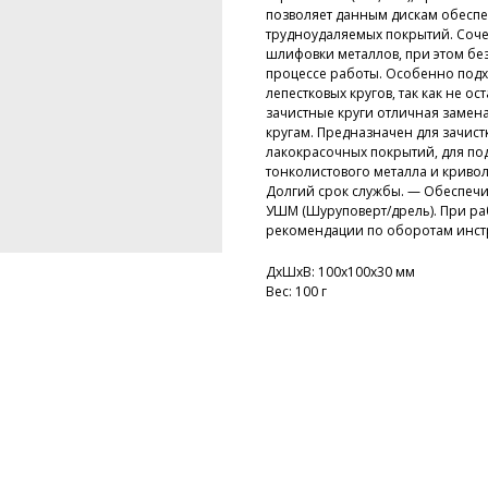
позволяет данным дискам обеспе
трудноудаляемых покрытий. Соче
шлифовки металлов, при этом бе
процессе работы. Особенно подх
лепестковых кругов, так как не о
зачистные круги отличная заме
кругам. Предназначен для зачист
лакокрасочных покрытий, для под
тонколистового металла и криво
Долгий срок службы. — Обеспечи
УШМ (Шуруповерт/дрель). При р
рекомендации по оборотам инстр
ДxШxВ: 100x100x30 мм
Вес: 100 г