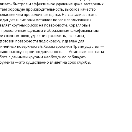
чивать быстрое и эффективное удаление даже застарелых
тает хорошую производительность, высокое качество
зопаснее чем проволочные щетки. Не «засаливается» в
одит для шлифовки металлов после использования
ставляет крупных рисок на поверхности. Коралловые
на проволочным щетками и абразивным шлифовальным
ки сварных швов, удаления ржавчины, окалины,
готовки поверхности под окраску. Идеален для
линейных поверхностей. Характеристики Преимущества: —
вают высокую производительность. — Устанавливаются на
аботе с данными кругами необходимо соблюдать
умента — это существенно влияет на срок службы.