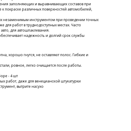
ения заполняющих и выравнивающих составов при
е к покраске различных поверхностей автомобилей,
их незаменимым инструментом при проведении точных
же для работ в труднодоступных местах. Часто
 авто, для автошпаклевания.
беспечивает надежность и долгий срок службы
тна, хорошо гнутся, не оставляют полос. Гибкие и
тали, ровное,
легко очищается после работы.
оре - 4 шт
ных работ, даже для венецианской штукатурки
трумент, вытрите насухо