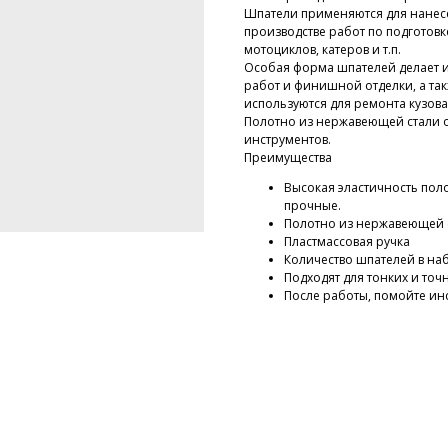
Шпатели применяются для нанес
производстве работ по подготовк
мотоциклов, катеров и т.п.
Особая форма шпателей делает 
работ и финишной отделки, а так
используются для ремонта кузова
Полотно из нержавеющей стали о
инструментов.
Преимущества
Высокая эластичность поло
прочные.
Полотно из нержавеющей с
Пластмассовая ручка
Количество шпателей в наб
Подходят для тонких и точ
После работы, помойте инс