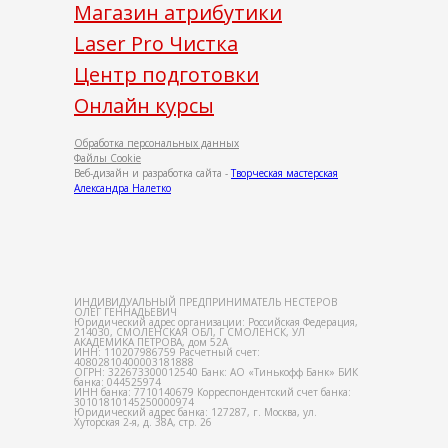
Магазин атрибутики
Laser Pro Чистка
Центр подготовки
Онлайн курсы
Обработка персональных данных
Файлы Cookie
Веб-дизайн и разработка сайта -
Творческая мастерская
Александра Налетко
ИНДИВИДУАЛЬНЫЙ ПРЕДПРИНИМАТЕЛЬ НЕСТЕРОВ
ОЛЕГ ГЕННАДЬЕВИЧ
Юридический адрес организации: Российская Федерация,
214030, СМОЛЕНСКАЯ ОБЛ, Г СМОЛЕНСК, УЛ
АКАДЕМИКА ПЕТРОВА, дом 52А
ИНН: 110207986759 Расчетный счет:
40802810400003181888
ОГРН: 322673300012540 Банк: АО «Тинькофф Банк» БИК
банка: 044525974
ИНН банка: 7710140679 Корреспондентский счет банка:
30101810145250000974
Юридический адрес банка: 127287, г. Москва, ул.
Хуторская 2-я, д. 38А, стр. 26